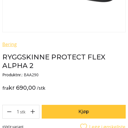
Bering
RYGGSKINNE PROTECT FLEX
ALPHA 2
Produktnr.:
BAA290
kr 690,00
fra
/
stk
1
Kjøp
stk
Legg i ønskeliste
Lager
Velg variant