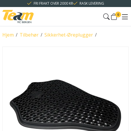
FRI FRAKT OVER 2000 KR
RASK LEVERING
0
Hjem
/
Tilbehør
/
Sikkerhet-Øreplugger
/