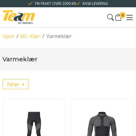
FRI FRAKT OVER 2000 KR
RASK LEVERING
0
Hjem
/
MC-Klær
/
Varmeklær
Varmeklær
Filter