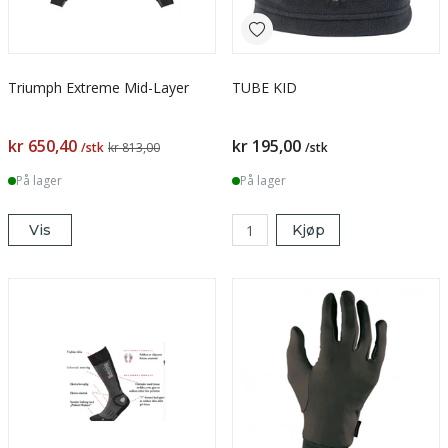
Triumph Extreme Mid-Layer
TUBE KID
kr 650,40
kr 195,00
/stk
kr 813,00
/stk
På lager
På lager
Vis
Kjøp