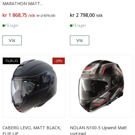
MARATHON MATT
BLACK/WHITE/ANTHRACITE
kr 1 868,75
kr 2 798,00
/stk
kr 2 875,00
/stk
På lager
På lager
Vis
Vis
-20%
TILBUD
CABERG LEVO, MATT BLACK,
NOLAN N100-5 Upwind Matt
FLIP-UP
sort/rød