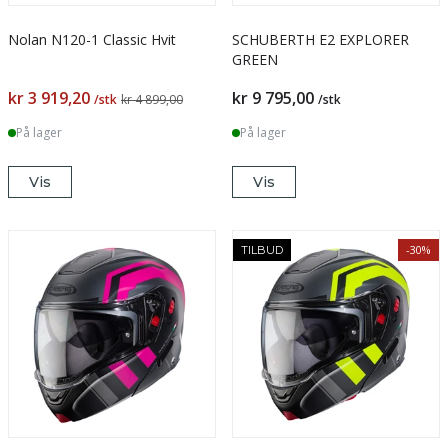
Nolan N120-1 Classic Hvit
SCHUBERTH E2 EXPLORER
GREEN
kr 3 919,20
kr 9 795,00
/stk
kr 4 899,00
/stk
På lager
På lager
Vis
Vis
-30%
TILBUD