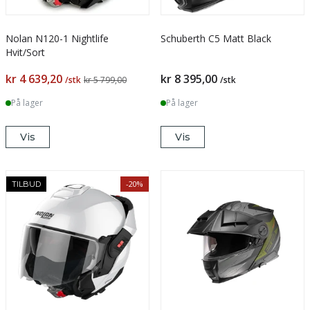
Nolan N120-1 Nightlife
Schuberth C5 Matt Black
Hvit/Sort
kr 4 639,20
kr 8 395,00
/stk
kr 5 799,00
/stk
På lager
På lager
Vis
Vis
-20%
TILBUD