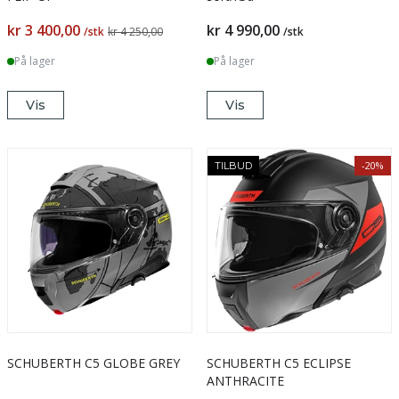
kr 3 400,00
kr 4 990,00
/stk
kr 4 250,00
/stk
På lager
På lager
Vis
Vis
-20%
TILBUD
SCHUBERTH C5 GLOBE GREY
SCHUBERTH C5 ECLIPSE
ANTHRACITE