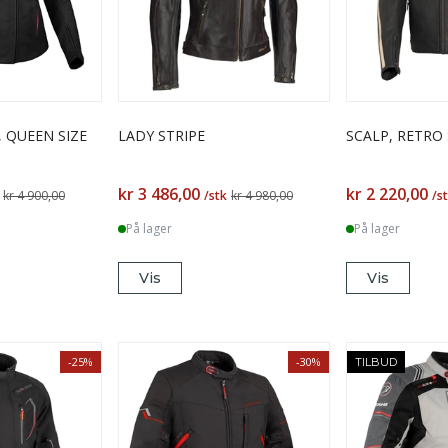
, QUEEN SIZE
LADY STRIPE
SCALP, RETRO
kr 3 486,00
kr 2 220,00
kr 4 900,00
/stk
kr 4 980,00
/s
På lager
På lager
Vis
Vis
-25%
-30%
TILBUD