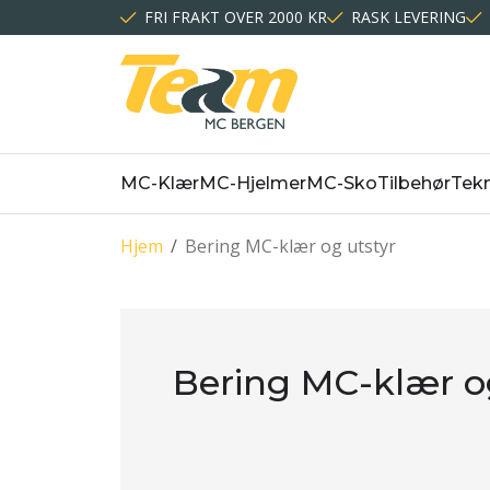
FRI FRAKT OVER 2000 KR
RASK LEVERING
MC-Klær
MC-Hjelmer
MC-Sko
Tilbehør
Tekn
Hjem
/
Bering MC-klær og utstyr
Bering MC-klær o