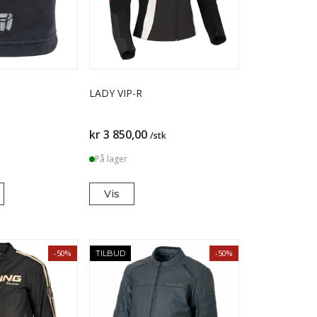
LADY VIP-R
kr 3 850,00
/stk
På lager
Vis
-50%
-50%
TILBUD