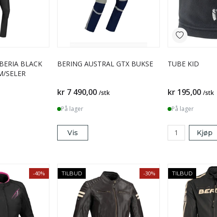
IBERIA BLACK
BERING AUSTRAL GTX BUKSE
TUBE KID
M/SELER
kr 7 490,00
kr 195,00
/stk
/stk
På lager
På lager
Vis
Kjøp
-40%
-30%
TILBUD
TILBUD