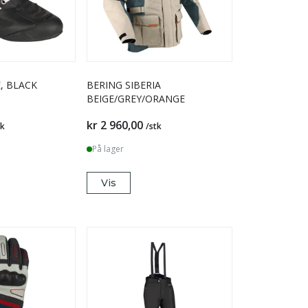
, BLACK
BERING SIBERIA
BEIGE/GREY/ORANGE
kr 2 960,00
tk
/stk
På lager
Vis