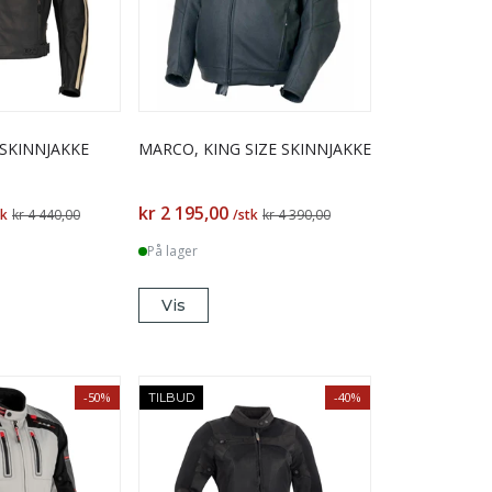
 SKINNJAKKE
MARCO, KING SIZE SKINNJAKKE
kr 2 195,00
tk
kr 4 440,00
/stk
kr 4 390,00
På lager
Vis
-50%
-40%
TILBUD