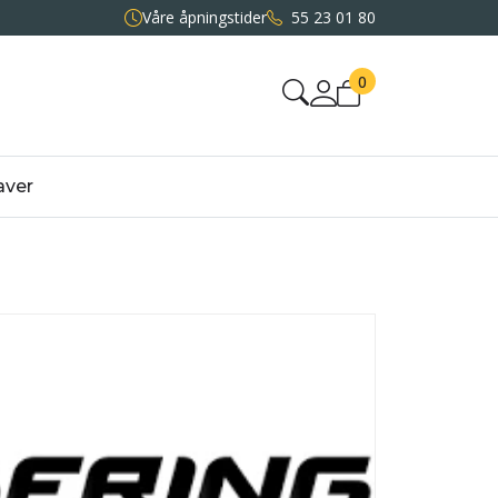
Våre åpningstider
55 23 01 80
0
aver