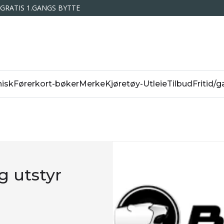
GRATIS 1.GANGS BYTTE
isk
Førerkort-bøker
Merke
Kjøretøy-Utleie
Tilbud
Fritid/g
g utstyr