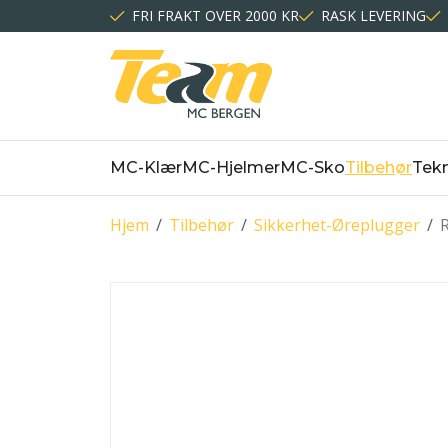
FRI FRAKT OVER 2000 KR
RASK LEVERING
MC-Klær
MC-Hjelmer
MC-Sko
Tilbehør
Tekn
Hjem
/
Tilbehør
/
Sikkerhet-Øreplugger
/