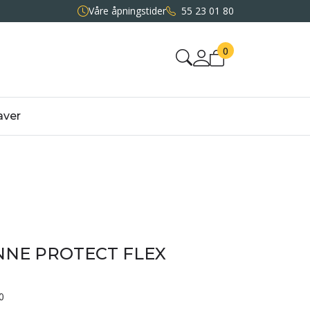
Våre åpningstider
55 23 01 80
0
aver
NNE PROTECT FLEX
0