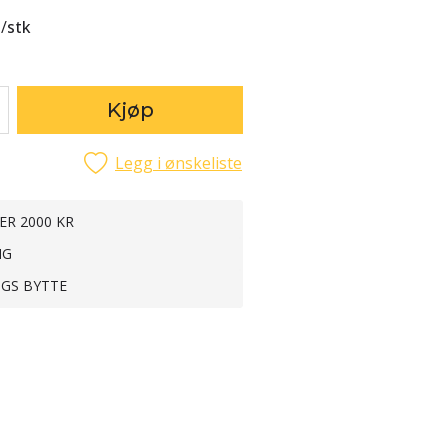
/
stk
Kjøp
Legg i ønskeliste
ER 2000 KR
NG
NGS BYTTE