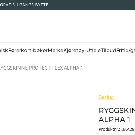
GRATIS 1.GANGS BYTTE
isk
Førerkort-bøker
Merke
Kjøretøy-Utleie
Tilbud
Fritid/g
RYGGSKINNE PROTECT FLEX ALPHA 1
Bering
RYGGSKI
ALPHA 1
Produktnr.:
BAA28