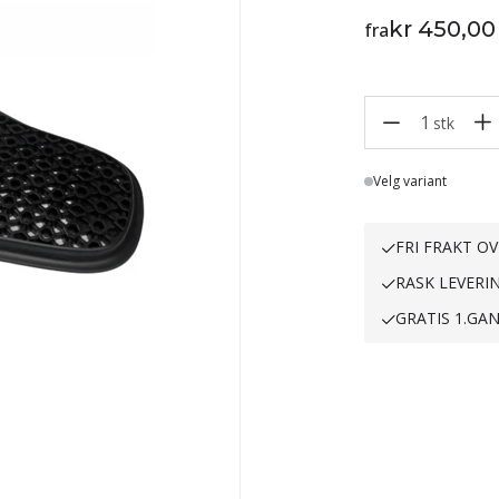
kr 450,00
fra
1
stk
Lager
Velg variant
FRI FRAKT OV
RASK LEVERI
GRATIS 1.GA