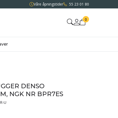
Våre åpningstider
55 23 01 80
0
aver
GGER DENSO
M, NGK NR BPR7ES
R-U