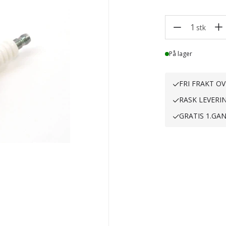
1
stk
Lager
På lager
FRI FRAKT OV
RASK LEVERI
GRATIS 1.GA