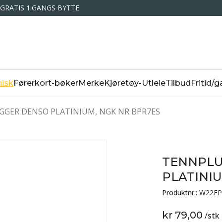
GRATIS 1.GANGS BYTTE
isk
Førerkort-bøker
Merke
Kjøretøy-Utleie
Tilbud
Fritid/g
GER DENSO PLATINIUM, NGK NR BPR7ES
TENNPLU
PLATINIU
Produktnr.:
W22EP
kr 79,00
/
stk