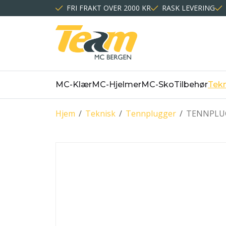
FRI FRAKT OVER 2000 KR
RASK LEVERING
MC-Klær
MC-Hjelmer
MC-Sko
Tilbehør
Tekn
Hjem
/
Teknisk
/
Tennplugger
/
TENNPLUG