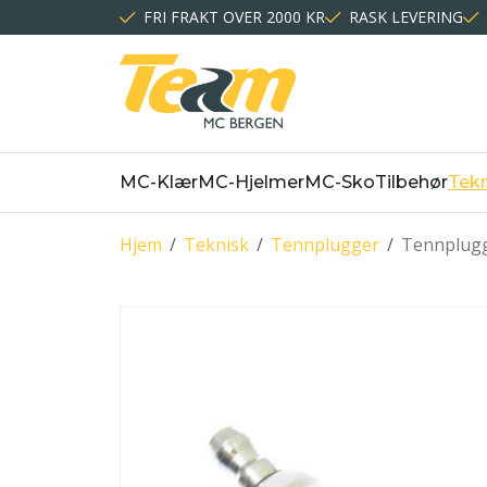
FRI FRAKT OVER 2000 KR
RASK LEVERING
MC-Klær
MC-Hjelmer
MC-Sko
Tilbehør
Tekn
Hjem
/
Teknisk
/
Tennplugger
/
Tennplug