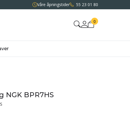
Våre åpningstider
55 23 01 80
0
aver
gg NGK BPR7HS
S