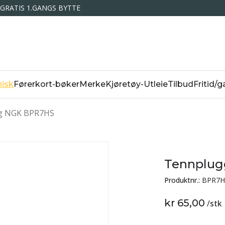
GRATIS 1.GANGS BYTTE
isk
Førerkort-bøker
Merke
Kjøretøy-Utleie
Tilbud
Fritid/g
g NGK BPR7HS
Tennplu
Produktnr.:
BPR7H
kr 65,00
/
stk