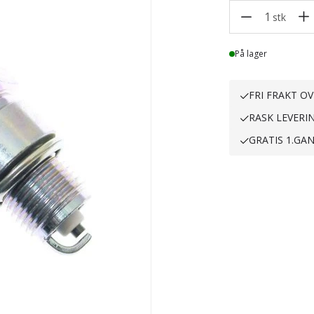
1
stk
Lager
På lager
FRI FRAKT OV
RASK LEVERI
GRATIS 1.GA