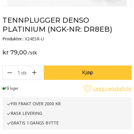
TENNPLUGGER DENSO
PLATINIUM (NGK-NR: DR8EB)
Produktnr.:
X24ESR-U
kr 79,00
/
stk
1
Kjøp
stk
Legg i ønskeliste
Lager
På lager
FRI FRAKT OVER 2000 KR
RASK LEVERING
GRATIS 1.GANGS BYTTE