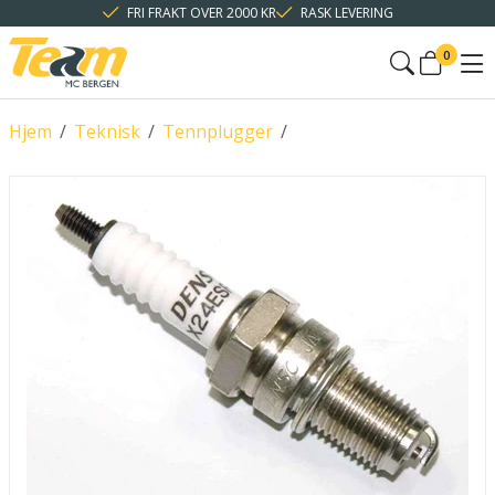
FRI FRAKT OVER 2000 KR
RASK LEVERING
0
Hjem
/
Teknisk
/
Tennplugger
/