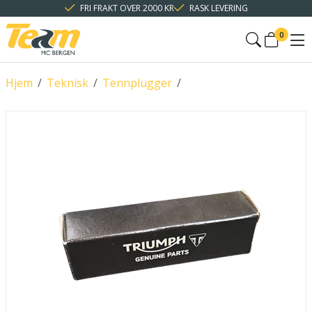
FRI FRAKT OVER 2000 KR
RASK LEVERING
0
Hjem
/
Teknisk
/
Tennplugger
/