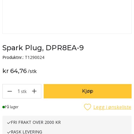
Spark Plug, DPR8EA-9
Produktnr.:
T1290024
kr 64,76
/
stk
1
Kjøp
stk
Legg i ønskeliste
Lager
På lager
FRI FRAKT OVER 2000 KR
RASK LEVERING