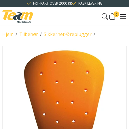
FRI FRAKT OVER 2000 KR
RASK LEVERING
0
Hjem
/
Tilbehør
/
Sikkerhet-Øreplugger
/