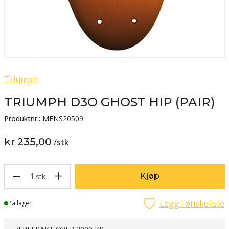
Triumph
TRIUMPH D3O GHOST HIP (PAIR)
Produktnr.:
MFNS20509
kr 235,00
/
stk
1
Kjøp
stk
Legg i ønskeliste
Lager
På lager