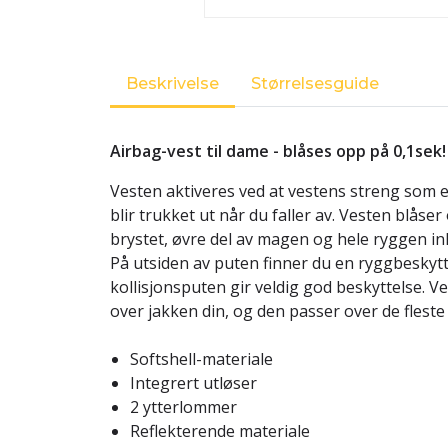
Beskrivelse
Størrelsesguide
Airbag-vest til dame - blåses opp på 0,1sek!
Vesten aktiveres ved at vestens streng som e
blir trukket ut når du faller av. Vesten blås
brystet, øvre del av magen og hele ryggen i
På utsiden av puten finner du en ryggbesk
kollisjonsputen gir veldig god beskyttelse. V
over jakken din, og den passer over de fleste 
Softshell-materiale
Integrert utløser
2 ytterlommer
Reflekterende materiale