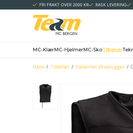
FRI FRAKT OVER 2000 KR
RASK LEVERING
MC-Klær
MC-Hjelmer
MC-Sko
Tilbehør
Tekn
Hjem
/
Tilbehør
/
Sikkerhet-Øreplugger
/