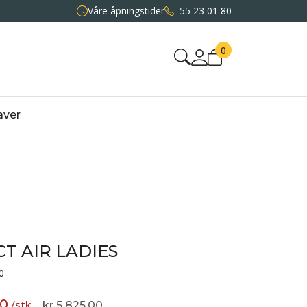
Våre åpningstider
55 23 01 80
0
aver
T AIR LADIES
0
50
/
stk
kr 5 825,00