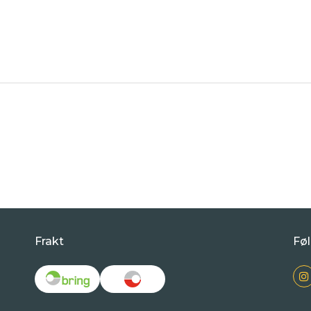
Frakt
Føl