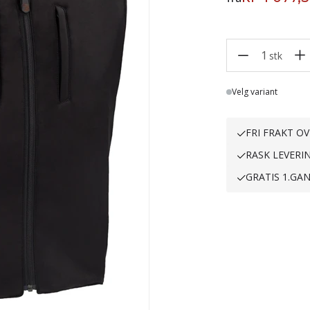
1
stk
Lager
Velg variant
FRI FRAKT OV
RASK LEVERI
GRATIS 1.GA