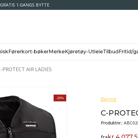
GRATIS 1.GANGS BYTTE
isk
Førerkort-bøker
Merke
Kjøretøy-Utleie
Tilbud
Fritid/g
C-PROTECT AIR LADIES
-30%
Bering
C-PROTEC
Produktnr.:
ABC02
kr 4 077,
fra