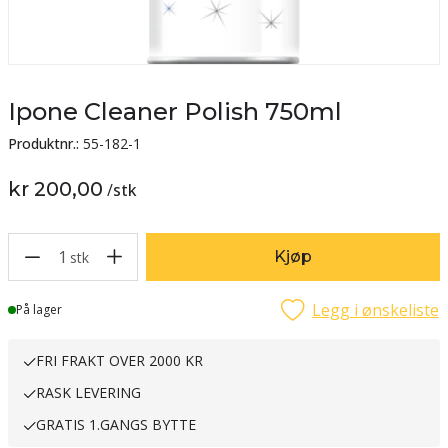
Ipone Cleaner Polish 750ml
Produktnr.:
55-182-1
kr 200,00
/
stk
1
Kjøp
stk
Legg i ønskeliste
Lager
På lager
FRI FRAKT OVER 2000 KR
RASK LEVERING
GRATIS 1.GANGS BYTTE