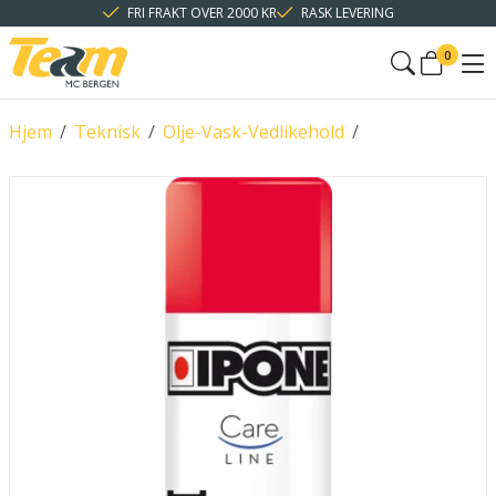
FRI FRAKT OVER 2000 KR
RASK LEVERING
0
Hjem
/
Teknisk
/
Olje-Vask-Vedlikehold
/