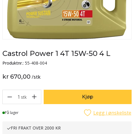
Castrol Power 1 4T 15W-50 4 L
Produktnr.:
55-408-004
kr 670,00
/
stk
1
Kjøp
stk
Legg i ønskeliste
Lager
På lager
FRI FRAKT OVER 2000 KR