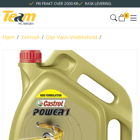
FRI FRAKT OVER 2000 KR
RASK LEVERING
0
Hjem
/
Teknisk
/
Olje-Vask-Vedlikehold
/