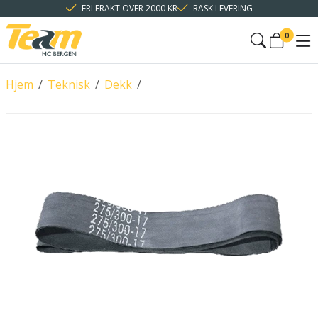
FRI FRAKT OVER 2000 KR
RASK LEVERING
0
Hjem
/
Teknisk
/
Dekk
/