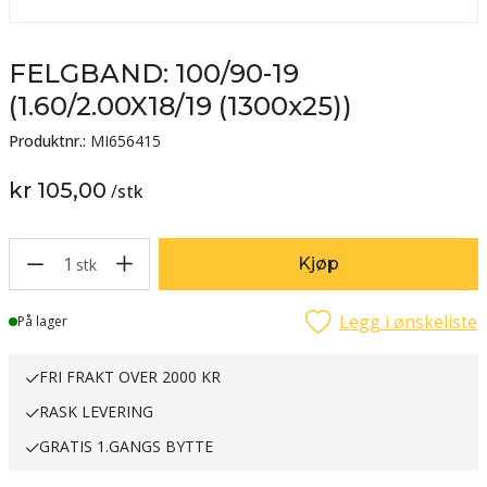
FELGBAND: 100/90-19
(1.60/2.00X18/19 (1300x25))
Produktnr.:
MI656415
kr 105,00
/
stk
1
Kjøp
stk
Legg i ønskeliste
Lager
På lager
FRI FRAKT OVER 2000 KR
RASK LEVERING
GRATIS 1.GANGS BYTTE