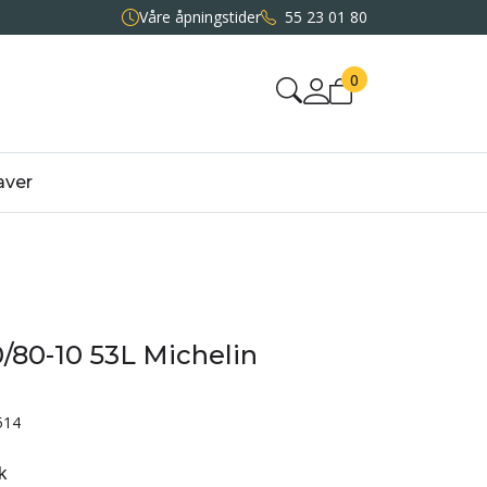
Våre åpningstider
55 23 01 80
0
aver
/80-10 53L Michelin
514
k