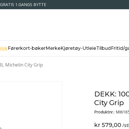
GRATIS 1.GANGS BYTTE
isk
Førerkort-bøker
Merke
Kjøretøy-Utleie
Tilbud
Fritid/g
L Michelin City Grip
DEKK: 100
City Grip
Produktnr.:
MI616
kr 579,00
/
st