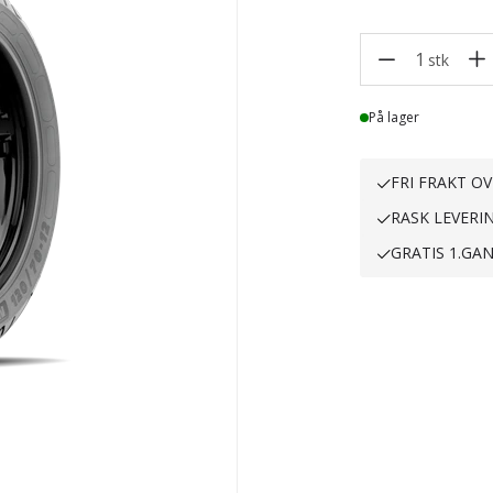
1
stk
Lager
På lager
FRI FRAKT OV
RASK LEVERI
GRATIS 1.GA