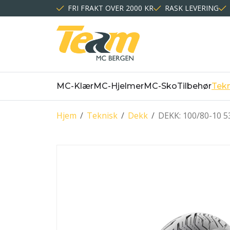
FRI FRAKT OVER 2000 KR
RASK LEVERING
MC-Klær
MC-Hjelmer
MC-Sko
Tilbehør
Tekn
Hjem
/
Teknisk
/
Dekk
/
DEKK: 100/80-10 53