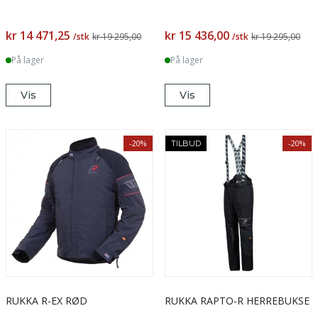
kr 14 471,25
kr 15 436,00
/stk
kr 19 295,00
/stk
kr 19 295,00
På lager
På lager
Vis
Vis
-20%
-20%
TILBUD
RUKKA R-EX RØD
RUKKA RAPTO-R HERREBUKSE