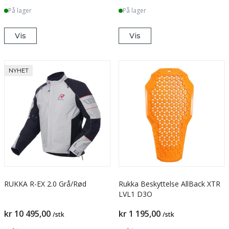
På lager
På lager
Vis
Vis
NYHET
RUKKA R-EX 2.0 Grå/Rød
Rukka Beskyttelse AllBack XTR
LVL1 D3O
kr 10 495,00
kr 1 195,00
/stk
/stk