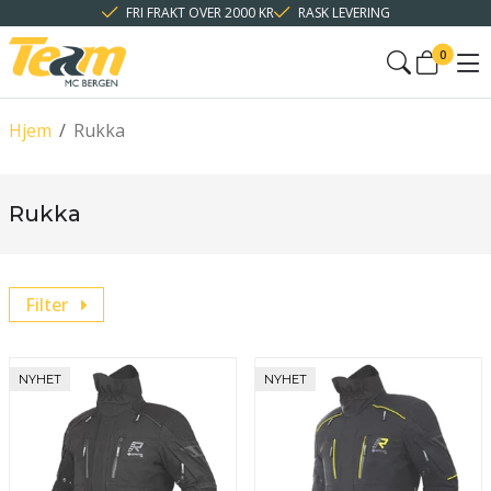
FRI FRAKT OVER 2000 KR
RASK LEVERING
0
Hjem
/
Rukka
Rukka
Filter
NYHET
NYHET