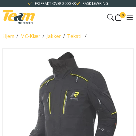
FRI FRAKT OVER 2000 KR
RASK LEVERING
0
Hjem
/
MC-Klær
/
Jakker
/
Tekstil
/