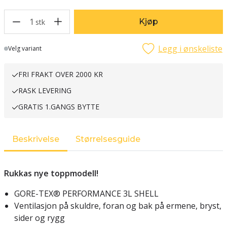
1
Kjøp
stk
Legg i ønskeliste
Lager
Velg variant
FRI FRAKT OVER 2000 KR
RASK LEVERING
GRATIS 1.GANGS BYTTE
Beskrivelse
Størrelsesguide
Rukkas nye toppmodell!
GORE-TEX® PERFORMANCE 3L SHELL
Ventilasjon på skuldre, foran og bak på ermene, bryst,
sider og rygg