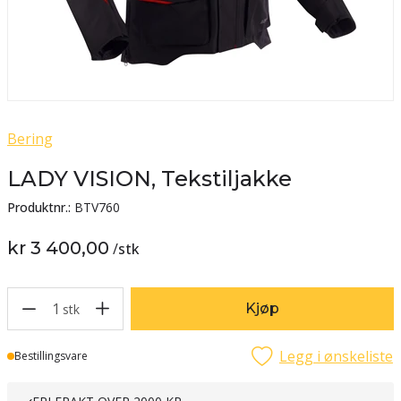
Bering
LADY VISION, Tekstiljakke
Produktnr.:
BTV760
kr 3 400,00
/
stk
1
Kjøp
stk
Legg i ønskeliste
Lager
Bestillingsvare