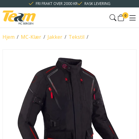
FRI FRAKT OVER 2000 KR
RASK LEVERING
0
Hjem
/
MC-Klær
/
Jakker
/
Tekstil
/