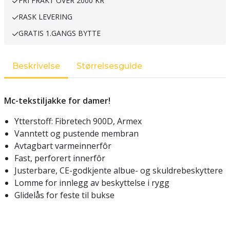
FRI FRAKT OVER 2000 KR
RASK LEVERING
GRATIS 1.GANGS BYTTE
Beskrivelse
Størrelsesguide
Mc-tekstiljakke for damer!
Ytterstoff: Fibretech 900D, Armex
Vanntett og pustende membran
Avtagbart varmeinnerfôr
Fast, perforert innerfôr
Justerbare, CE-godkjente albue- og skuldrebeskyttere
Lomme for innlegg av beskyttelse i rygg
Glidelås for feste til bukse