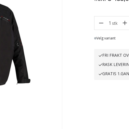
1
stk
Lager
Velg variant
FRI FRAKT OV
RASK LEVERI
GRATIS 1.GA