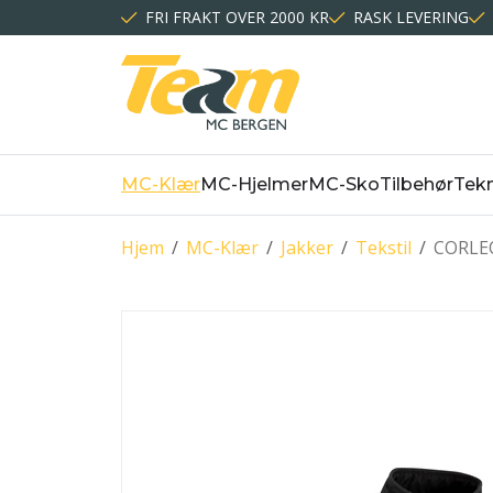
FRI FRAKT OVER 2000 KR
RASK LEVERING
MC-Klær
MC-Hjelmer
MC-Sko
Tilbehør
Tekn
Hjem
/
MC-Klær
/
Jakker
/
Tekstil
/
CORLEO