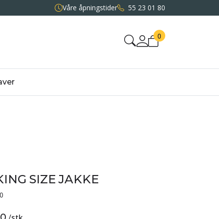
Våre åpningstider
55 23 01 80
0
aver
ING SIZE JAKKE
0
00
/
stk