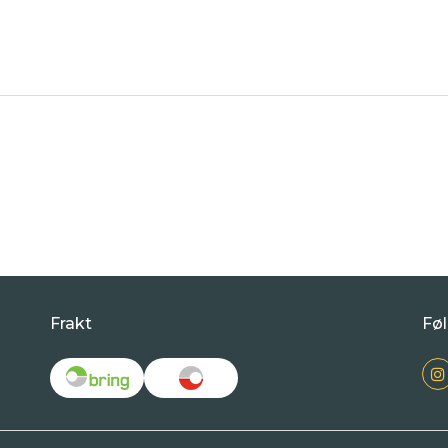
Frakt
Føl