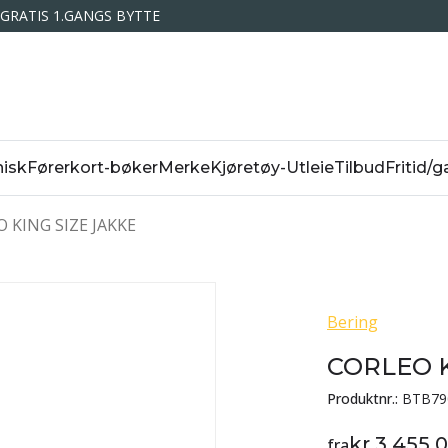
GRATIS 1.GANGS BYTTE
isk
Førerkort-bøker
Merke
Kjøretøy-Utleie
Tilbud
Fritid/g
 KING SIZE JAKKE
Bering
CORLEO K
Produktnr.:
BTB79
kr 3 455,
fra