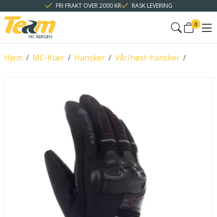
FRI FRAKT OVER 2000 KR
RASK LEVERING
0
Hjem
/
MC-Klær
/
Hansker
/
Vår/høst-hansker
/