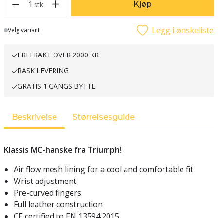
1
Kjøp
stk
Legg i ønskeliste
Lager
Velg variant
FRI FRAKT OVER 2000 KR
RASK LEVERING
GRATIS 1.GANGS BYTTE
Beskrivelse
Størrelsesguide
Klassis MC-hanske fra Triumph!
Air flow mesh lining for a cool and comfortable fit
Wrist adjustment
Pre-curved fingers
Full leather construction
CE certified to EN 13594:2015