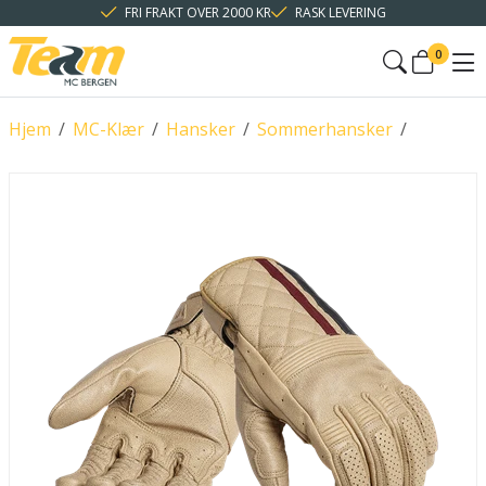
FRI FRAKT OVER 2000 KR
RASK LEVERING
0
Hjem
/
MC-Klær
/
Hansker
/
Sommerhansker
/