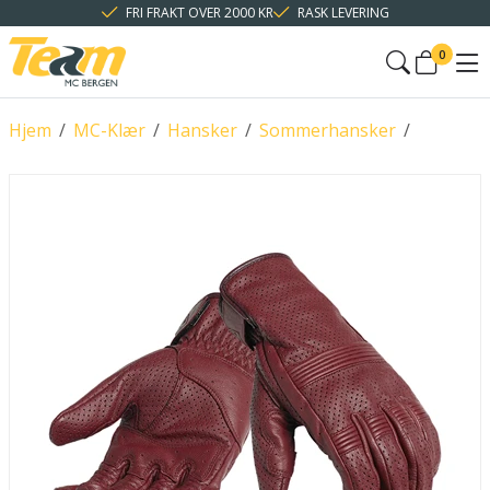
FRI FRAKT OVER 2000 KR
RASK LEVERING
0
Hjem
/
MC-Klær
/
Hansker
/
Sommerhansker
/