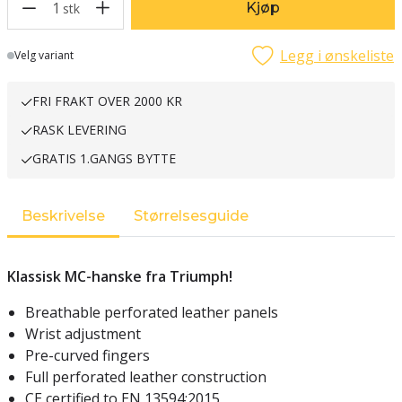
1
Kjøp
stk
Legg i ønskeliste
Lager
Velg variant
FRI FRAKT OVER 2000 KR
RASK LEVERING
GRATIS 1.GANGS BYTTE
Beskrivelse
Størrelsesguide
Klassisk MC-hanske fra Triumph!
Breathable perforated leather panels
Wrist adjustment
Pre-curved fingers
Full perforated leather construction
CE certified to EN 13594:2015