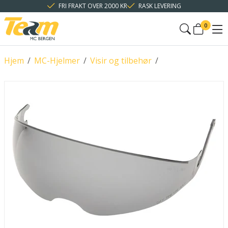
FRI FRAKT OVER 2000 KR
RASK LEVERING
0
Hjem
/
MC-Hjelmer
/
Visir og tilbehør
/