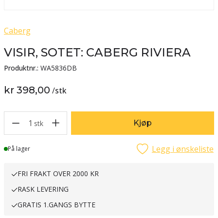
Caberg
VISIR, SOTET: CABERG RIVIERA
Produktnr.:
WA5836DB
kr 398,00
/
stk
1
Kjøp
stk
Legg i ønskeliste
Lager
På lager
FRI FRAKT OVER 2000 KR
RASK LEVERING
GRATIS 1.GANGS BYTTE