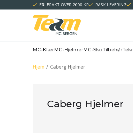
FRI FRAKT OVER 2000 KR
RASK LEVERING
MC-Klær
MC-Hjelmer
MC-Sko
Tilbehør
Tekn
Hjem
/
Caberg Hjelmer
Caberg Hjelmer