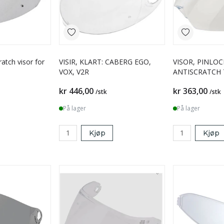
cratch visor for
VISIR, KLART: CABERG EGO,
VISOR, PINLOC
VOX, V2R
ANTISCRATCH
kr 446,00
kr 363,00
/stk
/stk
På lager
På lager
Kjøp
Kjøp