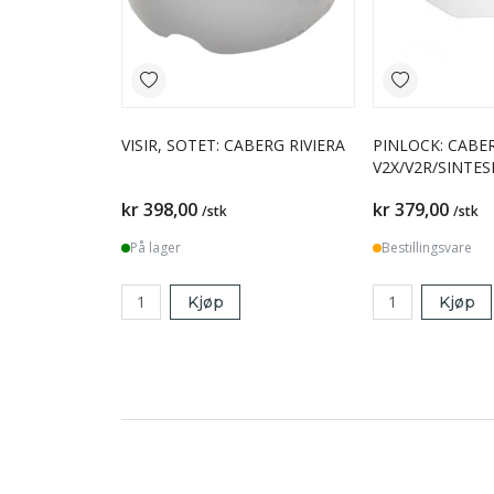
VISIR, SOTET: CABERG RIVIERA
PINLOCK: CABE
V2X/V2R/SINTES
kr 398,00
kr 379,00
/stk
/stk
På lager
Bestillingsvare
Kjøp
Kjøp