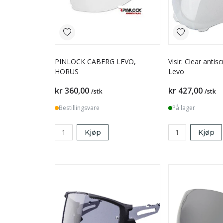
PINLOCK CABERG LEVO,
Visir: Clear antis
HORUS
Levo
kr 360,00
kr 427,00
/stk
/stk
Bestillingsvare
På lager
Kjøp
Kjøp