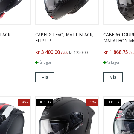
BLACK
CABERG LEVO, MATT BLACK,
CABERG TOUR
FLIP-UP
MARATHON M
BLACK/WHITE/
kr 3 400,00
kr 1 868,75
/stk
kr 4 250,00
/s
På lager
På lager
Vis
Vis
-30%
-40%
TILBUD
TILBUD