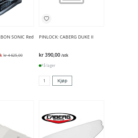
RBON SONIC Red
PINLOCK: CABERG DUKE II
kr 390,00
tk
kr 4 625,00
/stk
På lager
Kjøp