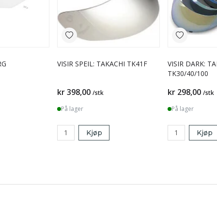
RG
VISIR SPEIL: TAKACHI TK41F
VISIR DARK: T
I
TK30/40/100
kr 398,00
kr 298,00
/stk
/stk
På lager
På lager
Kjøp
Kjøp