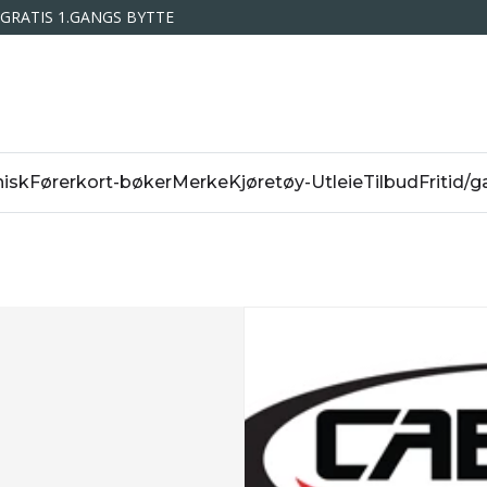
GRATIS 1.GANGS BYTTE
isk
Førerkort-bøker
Merke
Kjøretøy-Utleie
Tilbud
Fritid/g