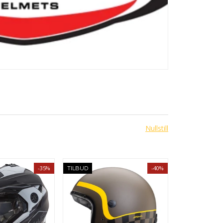
Nullstill
-35%
-40%
TILBUD