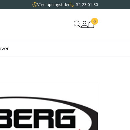
Våre åpningstider
55 23 01 80
0
aver