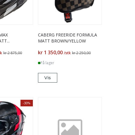
MAX
CABERG FREERIDE FORMULA
ATT
MATT BROWN/YELLOW
ANTHRACITE
kr 1 350,00
tk
kr 2 875,00
/stk
kr 2 250,00
På lager
Vis
-30%