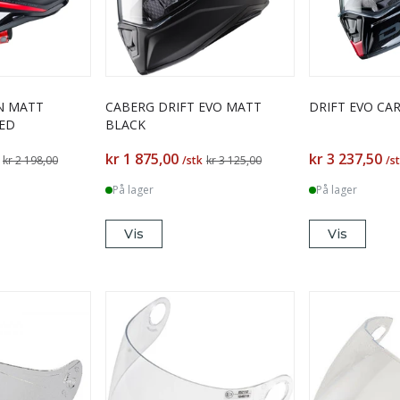
N MATT
CABERG DRIFT EVO MATT
DRIFT EVO CA
RED
BLACK
kr 1 875,00
kr 3 237,50
kr 2 198,00
/stk
kr 3 125,00
/s
På lager
På lager
Vis
Vis