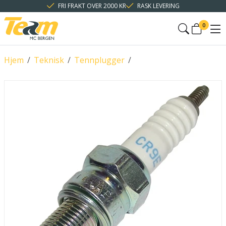
FRI FRAKT OVER 2000 KR
RASK LEVERING
0
Hjem
/
Teknisk
/
Tennplugger
/