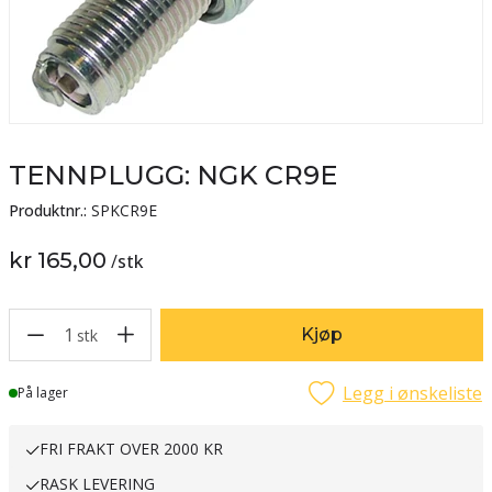
TENNPLUGG: NGK CR9E
Produktnr.:
SPKCR9E
kr 165,00
/
stk
1
Kjøp
stk
Legg i ønskeliste
Lager
På lager
FRI FRAKT OVER 2000 KR
RASK LEVERING