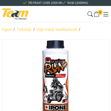
FRI FRAKT OVER 2000 KR
RASK LEVERING
0
Hjem
/
Teknisk
/
Olje-Vask-Vedlikehold
/