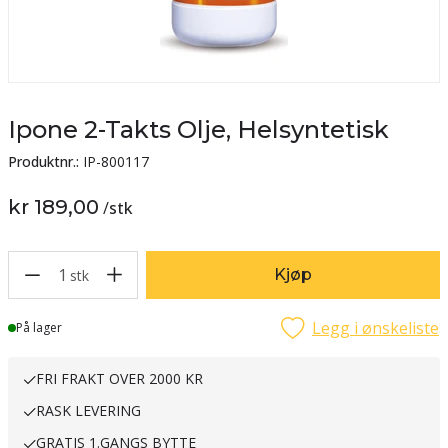
Ipone 2-Takts Olje, Helsyntetisk
Produktnr.:
IP-800117
kr 189,00
/
stk
1
Kjøp
stk
Legg i ønskeliste
Lager
På lager
FRI FRAKT OVER 2000 KR
RASK LEVERING
GRATIS 1.GANGS BYTTE