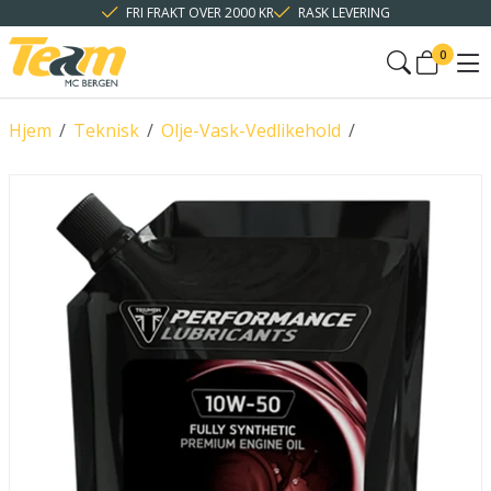
FRI FRAKT OVER 2000 KR
RASK LEVERING
0
Hjem
/
Teknisk
/
Olje-Vask-Vedlikehold
/