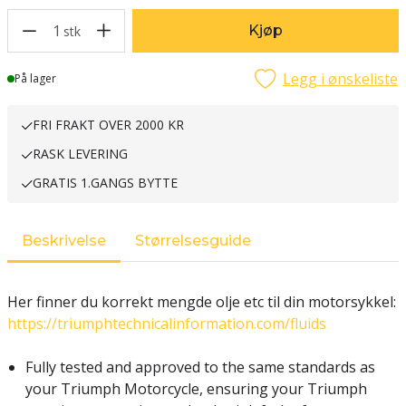
1
Kjøp
stk
Legg i ønskeliste
Lager
På lager
FRI FRAKT OVER 2000 KR
RASK LEVERING
GRATIS 1.GANGS BYTTE
Beskrivelse
Størrelsesguide
Her finner du korrekt mengde olje etc til din motorsykkel:
https://triumphtechnicalinformation.com/fluids
Fully tested and approved to the same standards as
your Triumph Motorcycle, ensuring your Triumph