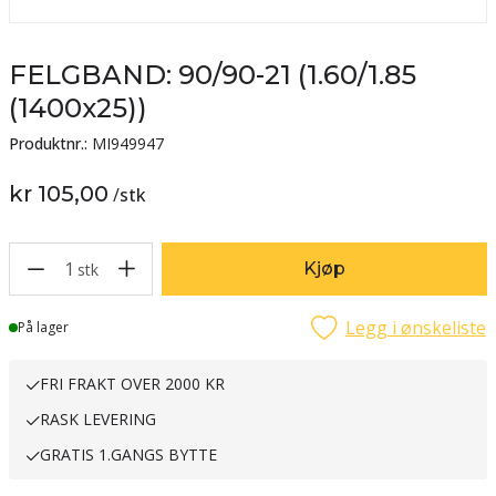
FELGBAND: 90/90-21 (1.60/1.85
(1400x25))
Produktnr.:
MI949947
kr 105,00
/
stk
1
Kjøp
stk
Legg i ønskeliste
Lager
På lager
FRI FRAKT OVER 2000 KR
RASK LEVERING
GRATIS 1.GANGS BYTTE