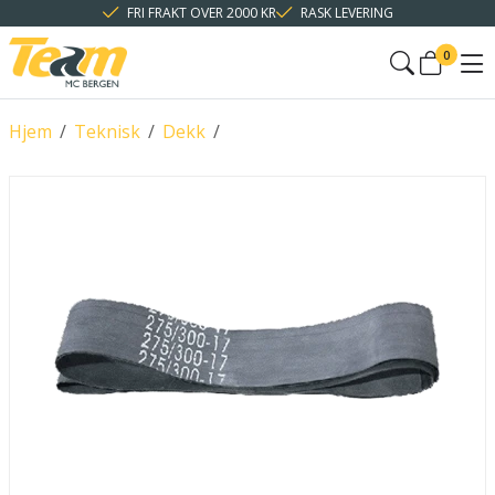
FRI FRAKT OVER 2000 KR
RASK LEVERING
0
Hjem
/
Teknisk
/
Dekk
/