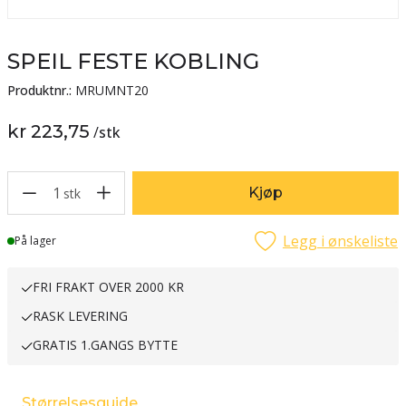
SPEIL FESTE KOBLING
Produktnr.:
MRUMNT20
kr 223,75
/
stk
1
Kjøp
stk
Legg i ønskeliste
Lager
På lager
FRI FRAKT OVER 2000 KR
RASK LEVERING
GRATIS 1.GANGS BYTTE
Størrelsesguide