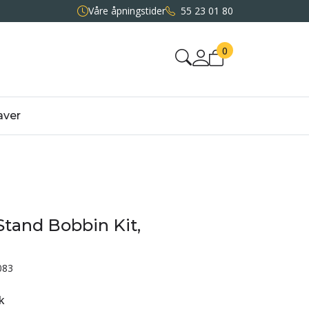
Våre åpningstider
55 23 01 80
0
aver
tand Bobbin Kit,
083
k