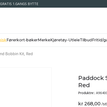
GRATIS 1.GANGS BYTTE
isk
Førerkort-bøker
Merke
Kjøretøy-Utleie
Tilbud
Fritid/g
nd Bobbin Kit, Red
Paddock S
Red
Produktnr.:
A9640
kr 268,00
/
st