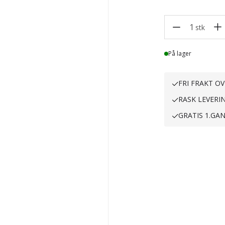
1
stk
Lager
På lager
FRI FRAKT OV
RASK LEVERI
GRATIS 1.GA