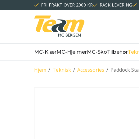
FRI FRAKT OVER 2000 KR
RASK LEVERING
MC-Klær
MC-Hjelmer
MC-Sko
Tilbehør
Tekn
Hjem
/
Teknisk
/
Accessories
/
Paddock Sta