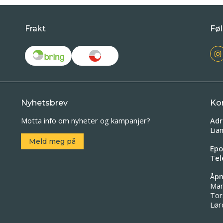
Frakt
Føl
Nyhetsbrev
Ko
Motta info om nyheter og kampanjer?
Adr
Lia
Meld meg på
Epo
Tel
Åpn
Man
Tor
Lør