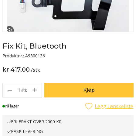
Fix Kit, Bluetooth
Produktnr.:
A9800136
kr 417,00
/
stk
1
Kjøp
stk
Legg i ønskeliste
Lager
På lager
FRI FRAKT OVER 2000 KR
RASK LEVERING