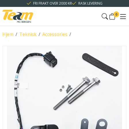
FRI FRAKT OVER 2000 KR
RASK LEVERING
0
Hjem
/
Teknisk
/
Accessories
/