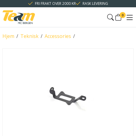
FRI FRAKT OVER 2000 KR
RASK LEVERING
0
Hjem
/
Teknisk
/
Accessories
/