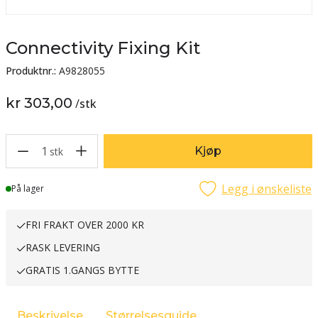
Connectivity Fixing Kit
Produktnr.:
A9828055
kr 303,00
/
stk
1
Kjøp
stk
Legg i ønskeliste
Lager
På lager
FRI FRAKT OVER 2000 KR
RASK LEVERING
GRATIS 1.GANGS BYTTE
Beskrivelse
Størrelsesguide