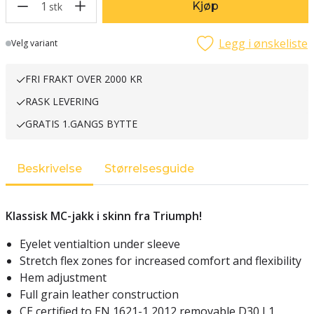
1
Kjøp
stk
Legg i ønskeliste
Lager
Velg variant
FRI FRAKT OVER 2000 KR
RASK LEVERING
GRATIS 1.GANGS BYTTE
Beskrivelse
Størrelsesguide
Klassisk MC-jakk i skinn fra Triumph!
Eyelet ventialtion under sleeve
Stretch flex zones for increased comfort and flexibility
Hem adjustment
Full grain leather construction
CE certified to EN 1621-1 2012 removable D30 L1