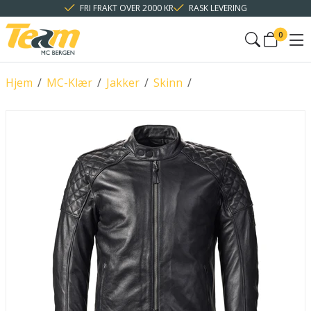
FRI FRAKT OVER 2000 KR
RASK LEVERING
0
Hjem
/
MC-Klær
/
Jakker
/
Skinn
/