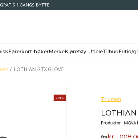
GRATIS 1.GANGS BYTTE
isk
Førerkort-bøker
Merke
Kjøretøy-Utleie
Tilbud
Fritid/g
ker
/
LOTHIAN GTX GLOVE
-20%
Triumph
LOTHIAN
Produktnr.:
MGVA1
kr 1 008,
fra