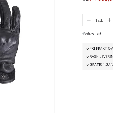
1
stk
Lager
Velg variant
FRI FRAKT OV
RASK LEVERI
GRATIS 1.GA