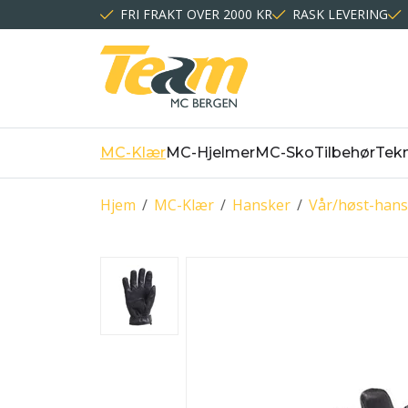
FRI FRAKT OVER 2000 KR
RASK LEVERING
MC-Klær
MC-Hjelmer
MC-Sko
Tilbehør
Tekn
Hjem
/
MC-Klær
/
Hansker
/
Vår/høst-hans