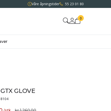
Våre åpningstider
55 23 01 80
0
aver
 GTX GLOVE
8104
00
/
stk
kr 1 260,00