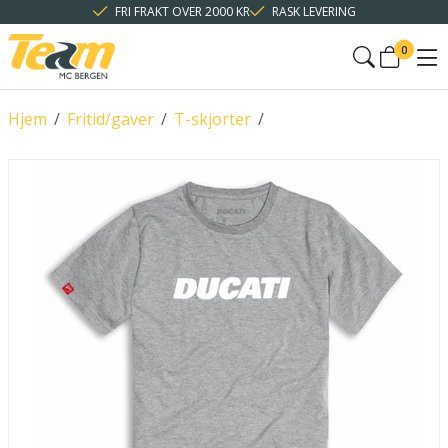
FRI FRAKT OVER 2000 KR
RASK LEVERING
0
Hjem
/
Fritid/gaver
/
T-skjorter
/