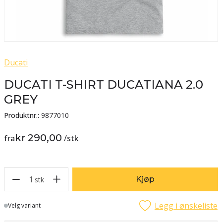
Ducati
DUCATI T-SHIRT DUCATIANA 2.0
GREY
Produktnr.:
9877010
kr 290,00
fra
/
stk
1
Kjøp
stk
Legg i ønskeliste
Lager
Velg variant