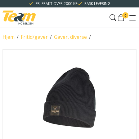
FRI FRAKT OVER 2000 KR
RASK LEVERING
0
Hjem
/
Fritid/gaver
/
Gaver, diverse
/