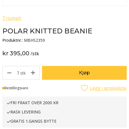
Triumph
POLAR KNITTED BEANIE
Produktnr.:
MBHS2359
kr 395,00
/
stk
1
Kjøp
stk
Legg i ønskeliste
Lager
Bestillingsvare
FRI FRAKT OVER 2000 KR
RASK LEVERING
GRATIS 1.GANGS BYTTE