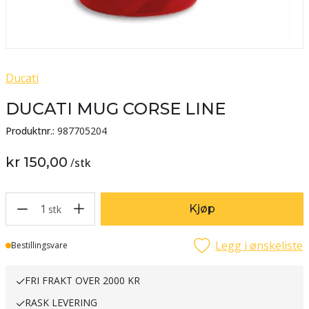
Ducati
DUCATI MUG CORSE LINE
Produktnr.:
987705204
kr 150,00
/
stk
1
Kjøp
stk
Legg i ønskeliste
Lager
Bestillingsvare
FRI FRAKT OVER 2000 KR
RASK LEVERING