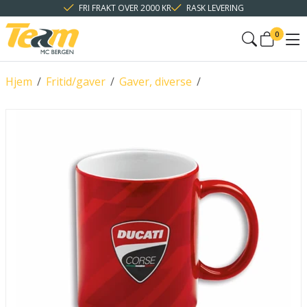
FRI FRAKT OVER 2000 KR
RASK LEVERING
0
Hjem
/
Fritid/gaver
/
Gaver, diverse
/